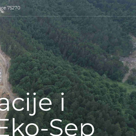
nice 75270
cije i
‘Eko-Sep