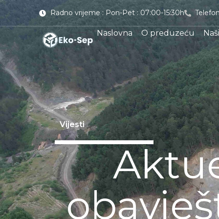
Radno vrijeme : Pon-Pet : 07:00-15:30h
Telefon
Naslovna
O preduzeću
Naši
Vijesti
Vijesti
Aktue
obavješ