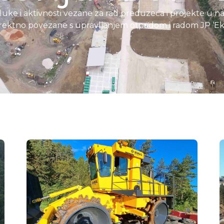
uke i aktivnosti vezane za rad preduzeća i projekte u našo
direktno povezane s upravljanjem otpadom i radom JP ‘Ek