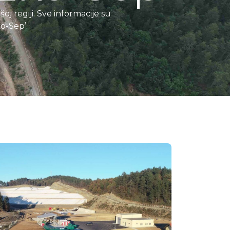
j regiji. Sve informacije su
o-Sep’.