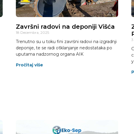
Završni radovi na deponiji Višća
18 Decembra, 2025
3
Trenutno su u toku fini završni radovi na izgradnji
deponije, te se radi otklanjanje nedostataka po
C
uputama nadzornog organa AIK
c
y
Pročitaj više
P