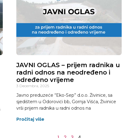
JAVNI OGLAS – prijem radnika u
radni odnos na neodređeno i
određeno vrijeme
3 Decembra, 2025
Javno preduzeće “Eko-Sep” d.o.o. Živinice, sa
sjedištem u Odorovići bb, Gornja Višća, Živinice
vrši prijem radnika u radni odnos na
s
Pročitaj više
1
2
3
4