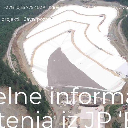
 : +378 (0)35 775 402
Adresa : Gornja Višća, Odorovići bb, Živi
 projekti
Javni pozivi
Vijesti
Kontakt
lne informa
tenja iz JP 