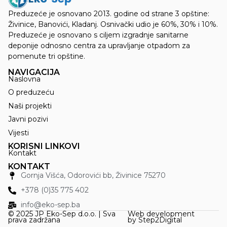
Preduzeće je osnovano 2013. godine od strane 3 opštine:
Živinice, Banovići, Kladanj. Osnivački udio je 60%, 30% i 10%.
Preduzeće je osnovano s ciljem izgradnje sanitarne
deponije odnosno centra za upravljanje otpadom za
pomenute tri opštine.
NAVIGACIJA
Naslovna
O preduzeću
Naši projekti
Javni pozivi
Vijesti
KORISNI LINKOVI
Kontakt
KONTAKT
Gornja Višća, Odorovići bb, Živinice 75270
+378 (0)35 775 402
info@eko-sep.ba
© 2025 JP Eko-Sep d.o.o. | Sva
Web development
prava zadržana
by
Step2Digital