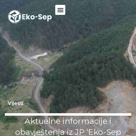
Vijesti
Vijesti
Aktuelne informacije i
obavještenja iz JP ‘Eko-Sep