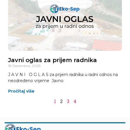
Javni oglas za prijem radnika
18 Decembra, 2025
J A V N I O G L A S za prijem radnika u radni odnos na
neodređeno vrijeme Javno
Pročitaj više
1
2
3
4