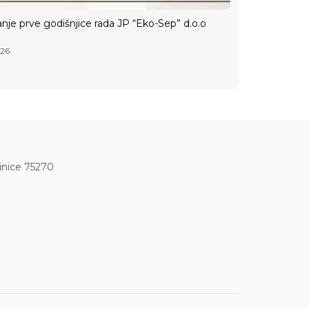
anje prve godišnjice rada JP “Eko-Sep” d.o.o
026
vinice 75270