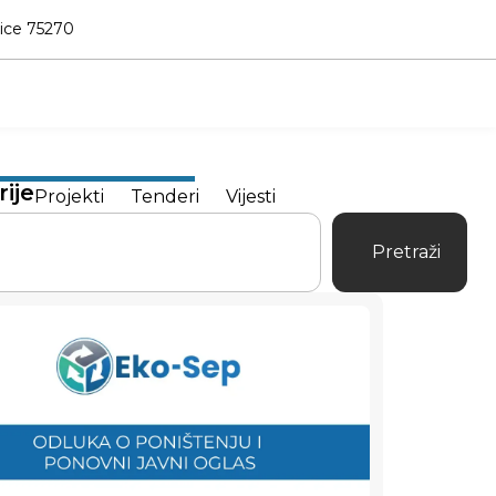
nice 75270
ije
Projekti
Tenderi
Vijesti
Pretraži