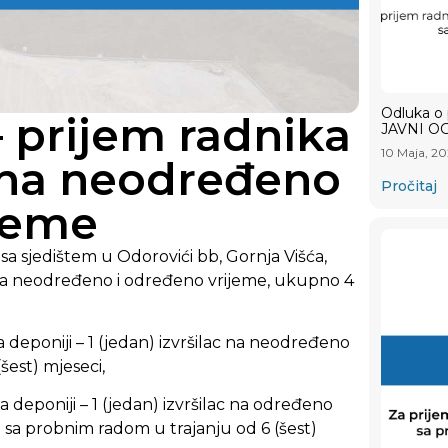
Odluka o 
 prijem radnika
JAVNI OG
10 Maja, 2
 na neodređeno
Pročitaj
ijeme
sa sjedištem u Odorovići bb, Gornja Višća,
s na neodređeno i određeno vrijeme, ukupno 4
deponiji – 1 (jedan) izvršilac na neodređeno
šest) mjeseci,
deponiji – 1 (jedan) izvršilac na određeno
i sa probnim radom u trajanju od 6 (šest)