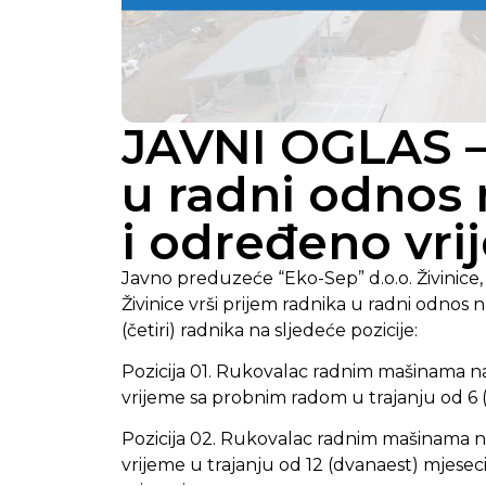
JAVNI OGLAS –
u radni odnos
i određeno vr
Javno preduzeće “Eko-Sep” d.o.o. Živinice, 
Živinice vrši prijem radnika u radni odno
(četiri) radnika na sljedeće pozicije:
Pozicija 01. Rukovalac radnim mašinama na 
vrijeme sa probnim radom u trajanju od 6 (
Pozicija 02. Rukovalac radnim mašinama na 
vrijeme u trajanju od 12 (dvanaest) mjesec