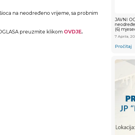
zvršioca na neodređeno vrijeme, sa probnim
JAVNI OGL
neodređen
(6) mjese
OGLASA preuzmite klikom
OVDJE
.
7 Aprila, 2
Pročitaj