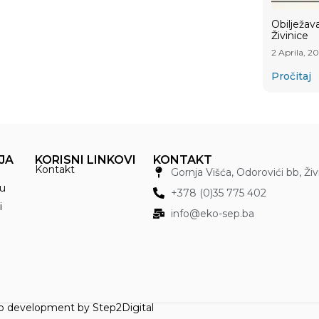
Obilježav
Živinice
2 Aprila, 2
Pročitaj
JA
KORISNI LINKOVI
KONTAKT
Kontakt
Gornja Višća, Odorovići bb, Ži
u
+378 (0)35 775 402
i
info@eko-sep.ba
 development by
Step2Digital