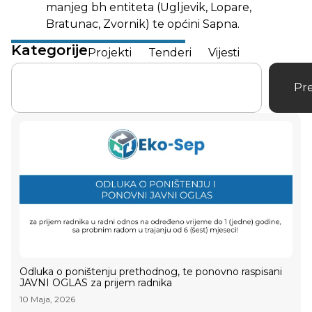
manjeg bh entiteta (Ugljevik, Lopare,
Bratunac, Zvornik) te općini Sapna.
Kategorije
Projekti
Tenderi
Vijesti
Pre
Odluka o poništenju prethodnog, te ponovno raspisani
JAVNI OGLAS za prijem radnika
10 Maja, 2026