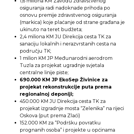
1,6 miliona KM Zavodu zdravstvenog
osiguranja radi nadoknade prihoda po
osnovu premije zdravstvenog osiguranja
(markica) koje plaćanje od strane građana je
ukinuto na teret budžeta;
2,4 miliona KM JU Direkcija cesta TK za
sanaciju lokalnih i nerazvrstanih cesta na
području TK;
1 milion KM JP Međunarodni aerodrom
Tuzla za projekat ugradnje svjetala
centralne linije piste;
690.000 KM JP EkoSep Živinice za
projekat rekonstrukcije puta prema
regionalnoj deponiji;
450.000 KM JU Direkcija cesta TK za
projekat izgradnje mosta “Zelenika” na rijeci
Oskova (put prema Zlaći)
152.000 KM za “Podršku povratku
prognanih osoba” i projekte u općinama