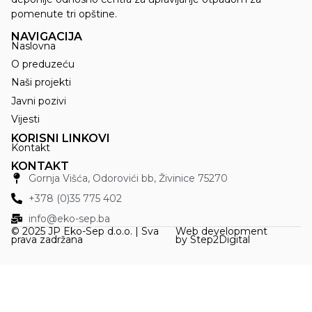
pomenute tri opštine.
NAVIGACIJA
Naslovna
O preduzeću
Naši projekti
Javni pozivi
Vijesti
KORISNI LINKOVI
Kontakt
KONTAKT
Gornja Višća, Odorovići bb, Živinice 75270
+378 (0)35 775 402
info@eko-sep.ba
© 2025 JP Eko-Sep d.o.o. | Sva
Web development
prava zadržana
by
Step2Digital