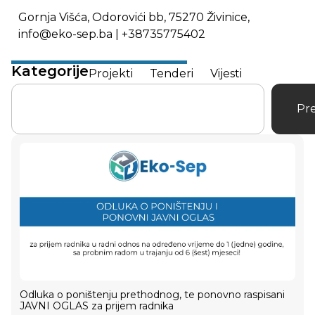
Gornja Višća, Odorovići bb, 75270 Živinice,
info@eko-sep.ba | +38735775402
Kategorije
Projekti
Tenderi
Vijesti
Pre
Odluka o poništenju prethodnog, te ponovno raspisani
JAVNI OGLAS za prijem radnika