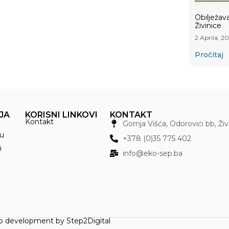
Obilježav
Živinice
2 Aprila, 2
Pročitaj
JA
KORISNI LINKOVI
KONTAKT
Kontakt
Gornja Višća, Odorovići bb, Ži
u
+378 (0)35 775 402
i
info@eko-sep.ba
 development by
Step2Digital