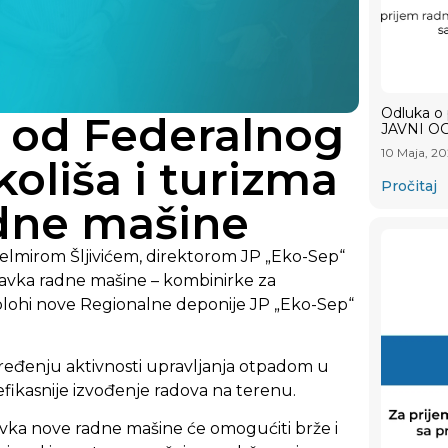
Odluka o 
a od Federalnog
JAVNI OG
10 Maja, 2
koliša i turizma
Pročitaj
dne mašine
 Selmirom Šljivićem, direktorom JP „Eko-Sep“
Nabavka radne mašine – kombinirke za
plohi nove Regionalne deponije JP „Eko-Sep“
pređenju aktivnosti upravljanja otpadom u
efikasnije izvođenje radova na terenu.
vka nove radne mašine će omogućiti brže i