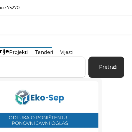
nice 75270
ije
Projekti
Tenderi
Vijesti
Pretraži