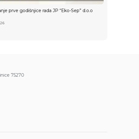
anje prve godišnjice rada JP “Eko-Sep” d.o.o
026
vinice 75270