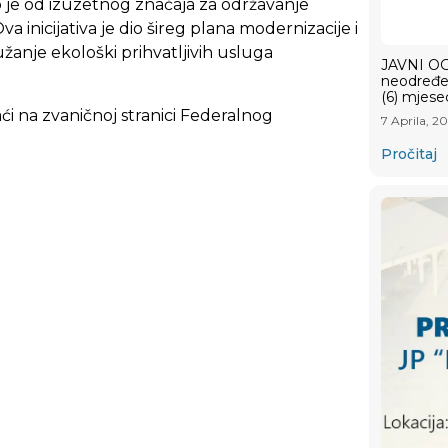
to je od izuzetnog značaja za održavanje
a inicijativa je dio šireg plana modernizacije i
anje ekološki prihvatljivih usluga
JAVNI OGL
neodređen
(6) mjese
aći na zvaničnoj stranici Federalnog
7 Aprila, 2
.
Pročitaj