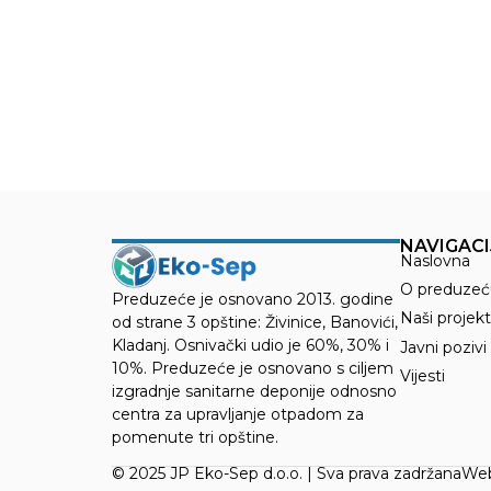
NAVIGACI
Naslovna
O preduzeć
Preduzeće je osnovano 2013. godine
Naši projekt
od strane 3 opštine: Živinice, Banovići,
Kladanj. Osnivački udio je 60%, 30% i
Javni pozivi
10%. Preduzeće je osnovano s ciljem
Vijesti
izgradnje sanitarne deponije odnosno
centra za upravljanje otpadom za
pomenute tri opštine.
© 2025 JP Eko-Sep d.o.o. | Sva prava zadržana
Web