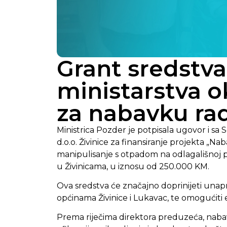
Grant sredstv
ministarstva o
za nabavku ra
Ministrica Pozder je potpisala ugovor i sa
d.o.o. Živinice za finansiranje projekta „
manipulisanje s otpadom na odlagališnoj 
u Živinicama, u iznosu od 250.000 KM.
Ova sredstva će značajno doprinijeti una
općinama Živinice i Lukavac, te omogućiti 
Prema riječima direktora preduzeća, naba