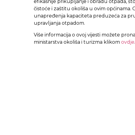
efikasnije prikupljanje i obradu otpada, š
čistoće i zaštitu okoliša u ovim općinama. Ov
unapređenja kapaciteta preduzeća za pruž
upravljanja otpadom.
Više informacija o ovoj vijesti možete pron
ministarstva okoliša i turizma klikom
ovdje